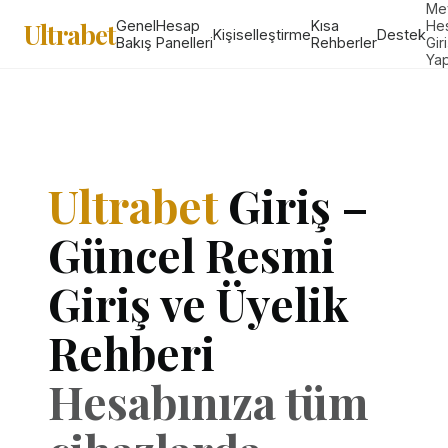
Me
Ultrabet
Genel
Hesap
Kısa
He
Kişiselleştirme
Destek
Bakış
Panelleri
Rehberler
Gir
Ya
Ultrabet
Giriş –
Güncel Resmi
Giriş ve Üyelik
Rehberi
Hesabınıza tüm